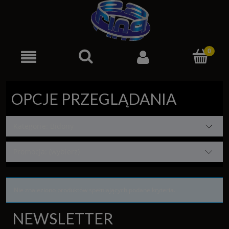
OPCJE PRZEGLĄDANIA
Kategorie: Bidony
Promocja: (wybierz)
Nie znaleziono produktów spełniających podane kryteria.
NEWSLETTER