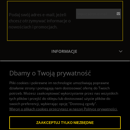
Podaj swój adres e-mail, jeżeli
chcesz otrzymywać informacje o
nowościach i promocjach.
INFORMACJE
MOJE KONTO
Dbamy o Twoją prywatność
ZAKUPY
Pliki cookies i pokrewne im technologie umożliwiają poprawne
działanie strony i pomagają nam dostosować ofertę do Twoich
POMOC
potrzeb. Możesz zaakceptować wykorzystanie przez nas wszystkich
tych plików i przejść do sklepu lub dostosować użycie plików do
swoich preferencji, wybierając opcję "Dostosuj zgody".
KONTAKT
Więcej o plikach cookies przeczytasz w naszej Polityce prywatności.
ZAAKCEPTUJ TYLKO NIEZBĘDNE
W naszym sklepie honorujemy