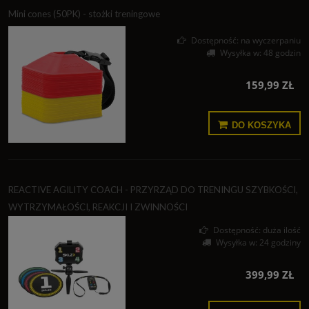
Mini cones (50PK) - stożki treningowe
Dostępność:
na wyczerpaniu
Wysyłka w:
48 godzin
159,99 ZŁ
DO KOSZYKA
REACTIVE AGILITY COACH - PRZYRZĄD DO TRENINGU SZYBKOŚCI,
WYTRZYMAŁOŚCI, REAKCJI I ZWINNOŚCI
Dostępność:
duża ilość
Wysyłka w:
24 godziny
399,99 ZŁ