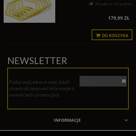
Wysyłka w:
24 godziny
179,99 ZŁ
DO KOSZYKA
NEWSLETTER
Podaj swój adres e-mail, jeżeli
chcesz otrzymywać informacje o
nowościach i promocjach.
INFORMACJE
MOJE KONTO