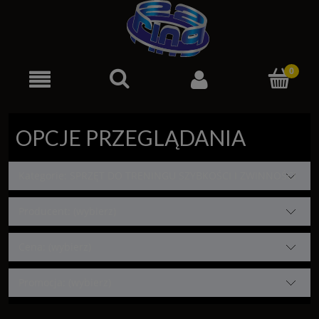
OPCJE PRZEGLĄDANIA
Kategorie: SPRZĘT DO TRENINGU SZYBKOŚCI I ZWINNOŚCI
Producent: (wybierz)
Cena: (wybierz)
Promocja: (wybierz)