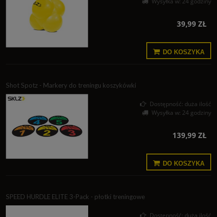
Wysyłka w:
24 godziny
39,99 ZŁ
DO KOSZYKA
Shot Spotz - Markery do treningu koszykówki
Dostępność:
duża ilość
Wysyłka w:
24 godziny
139,99 ZŁ
DO KOSZYKA
SPEED HURDLE ELITE 3-Pack - płotki treningowe
Dostępność:
duża ilość