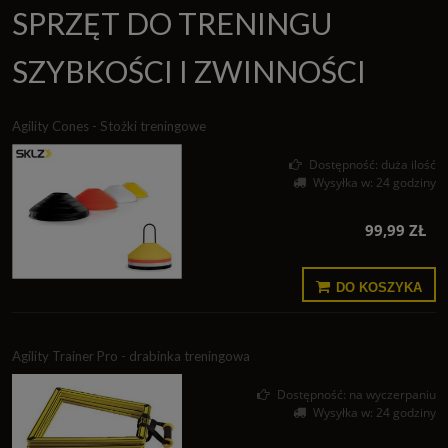
SPRZĘT DO TRENINGU
SZYBKOŚCI I ZWINNOŚCI
Agility Cones - Stożki treningowe
Dostępność:
duża ilość
Wysyłka w:
24 godziny
99,99 ZŁ
DO KOSZYKA
Agility Trainer Pro - drabinka treningowa
Dostępność:
na wyczerpaniu
Wysyłka w:
24 godziny