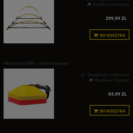
Wysyłka w:
24 godziny
299,99 ZŁ
DO KOSZYKA
Mini cones (20PK) - stożki treningowe
Dostępność:
średnia ilość
Wysyłka w:
48 godzin
84,99 ZŁ
DO KOSZYKA