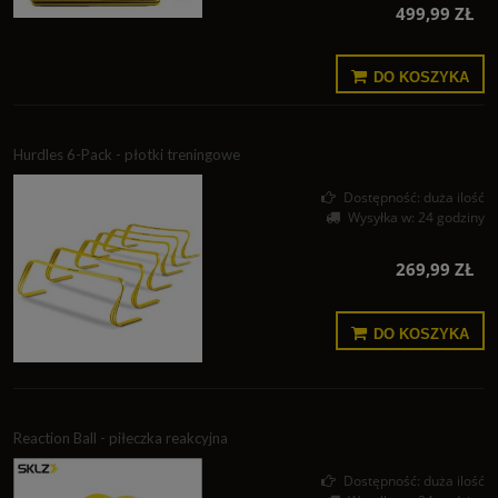
499,99 ZŁ
DO KOSZYKA
Hurdles 6-Pack - płotki treningowe
Dostępność:
duża ilość
Wysyłka w:
24 godziny
269,99 ZŁ
DO KOSZYKA
Reaction Ball - piłeczka reakcyjna
Dostępność:
duża ilość