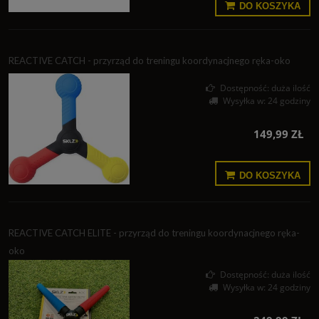
DO KOSZYKA
REACTIVE CATCH - przyrząd do treningu koordynacjnego ręka-oko
Dostępność:
duża ilość
Wysyłka w:
24 godziny
149,99 ZŁ
DO KOSZYKA
REACTIVE CATCH ELITE - przyrząd do treningu koordynacjnego ręka-
oko
Dostępność:
duża ilość
Wysyłka w:
24 godziny