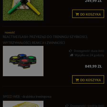
249,99 ZŁ
DO KOSZYKA
nowość
REACTIVE FLASH- PRZYRZĄD DO TRENINGU SZYBKOŚCI,
WYTRZYMAŁOŚCI, REAKCJI I ZWINNOŚCI
Dostępność:
duża ilość
Wysyłka w:
24 godziny
849,99 ZŁ
DO KOSZYKA
SPEED WEB - drabinka treningowa
Dostępność:
średnia ilość