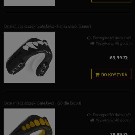
Ochraniacz szczęki SafeJawz - Fangz Black (junior)
Dostępność:
duża ilość
Wysyłka w:
48 godzin
69,99 ZŁ
DO KOSZYKA
Ochraniacz szczęki SafeJawz - Goldie (adult)
Dostępność:
duża ilość
Wysyłka w:
48 godzin
79,99 ZŁ