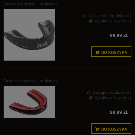
Ochraniacz szczęki - podwójny
Dostępność:
średnia ilość
Wysyłka w:
24 godziny
99,99 ZŁ
DO KOSZYKA
Ochraniacz szczęki - podwójny
Dostępność:
duża ilość
Wysyłka w:
24 godziny
99,99 ZŁ
DO KOSZYKA