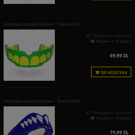
Ochraniacz szczęki SafeJawz - Ogre (junior)
Dostępność:
duża ilość
Wysyłka w:
48 godzin
69,99 ZŁ
DO KOSZYKA
Ochraniacz szczęki SafeJawz - Shark (adult)
Dostępność:
duża ilość
Wysyłka w:
48 godzin
79,99 ZŁ