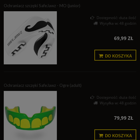
Ochraniacz szczęki SafeJawz - MO (junior)
Dostępność:
duża ilość
Wysyłka w:
48 godzin
69,99 ZŁ
DO KOSZYKA
Ochraniacz szczęki SafeJawz - Ogre (adult)
Dostępność:
duża ilość
Wysyłka w:
48 godzin
79,99 ZŁ
DO KOSZYKA