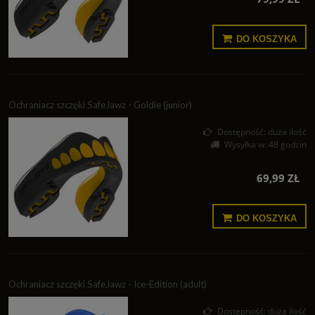
DO KOSZYKA
Ochraniacz szczęki SafeJawz - Goldie (junior)
Dostępność:
duża ilość
Wysyłka w:
48 godzin
69,99 ZŁ
DO KOSZYKA
Ochraniacz szczęki SafeJawz - Ice-Edition (adult)
Dostępność:
duża ilość