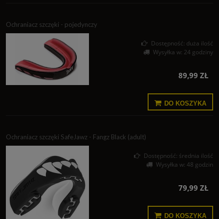
Ochraniacz szczęki - pojedynczy
Dostępność:
duża ilość
Wysyłka w:
24 godziny
89,99 ZŁ
DO KOSZYKA
Ochraniacz szczęki SafeJawz - Fangz Black (adult)
Dostępność:
średnia ilość
Wysyłka w:
48 godzin
79,99 ZŁ
DO KOSZYKA