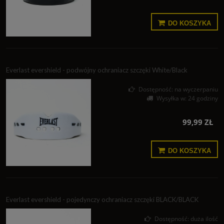
DO KOSZYKA
Everlast evershield - podwójny ochraniacz szczęki White/Black
Dostępność:
na wyczerpaniu
Wysyłka w:
24 godziny
99,99 ZŁ
DO KOSZYKA
Everlast evershield - pojedynczy ochraniacz szczęki BLACK/BLACK
Dostępność:
duża ilość