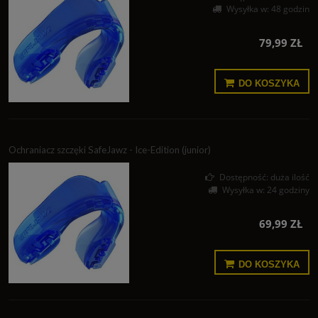
Wysyłka w:
48 godzin
79,99 ZŁ
DO KOSZYKA
Ochraniacz szczęki SafeJawz - Ice-Edition (junior)
Dostępność:
duża ilość
Wysyłka w:
24 godziny
69,99 ZŁ
DO KOSZYKA