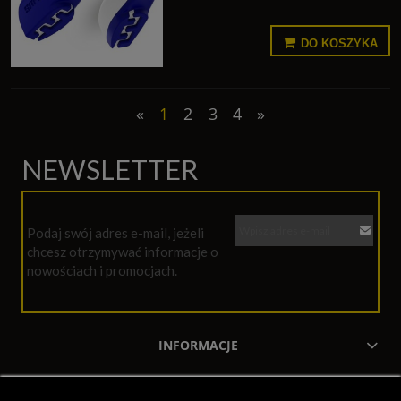
DO KOSZYKA
«
1
2
3
4
»
NEWSLETTER
Podaj swój adres e-mail, jeżeli
chcesz otrzymywać informacje o
nowościach i promocjach.
INFORMACJE
MOJE KONTO