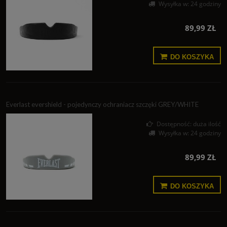
Wysyłka w:
24 godziny
89,99 ZŁ
DO KOSZYKA
Everlast evershield - pojedynczy ochraniacz szczęki GREY/WHITE
Dostępność:
duża ilość
Wysyłka w:
24 godziny
89,99 ZŁ
DO KOSZYKA