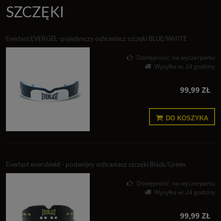
SZCZĘKI
Everlast EVERGEL- pojedynczy ochraniacz szczęki BLUE/WHITE
Dostępność:
na wyczerpaniu
Wysyłka w:
24 godziny
99,99 ZŁ
DO KOSZYKA
Everlast evershield - podwójny ochraniacz szczęki Black/Green
Dostępność:
na wyczerpaniu
Wysyłka w:
24 godziny
99,99 ZŁ