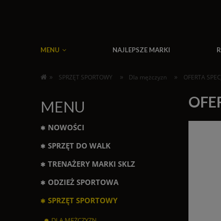
MENU
NAJLEPSZE MARKI
R
»
»
»
SPRZĘT SPORTOWY
Dla mężczyzn
OFERTA SPECJ
OFE
MENU
NOWOŚCI
SPRZĘT DO WALK
TRENAŻERY MARKI SKLZ
ODZIEŻ SPORTOWA
SPRZĘT SPORTOWY
DLA MĘŻCZYZN