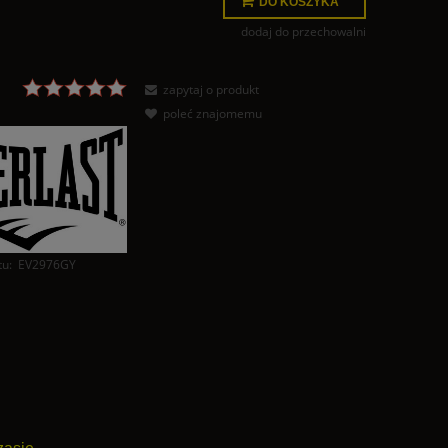
DO KOSZYKA
dodaj do przechowalni
zapytaj o produkt
poleć znajomemu
tu:
EV2976GY