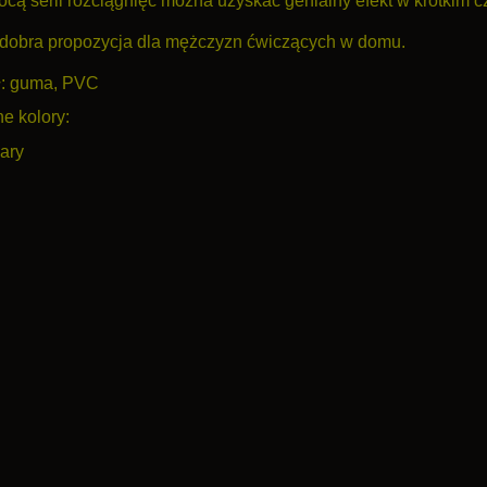
cą serii rozciągnięć można uzyskać genialny efekt w krótkim c
dobra propozycja dla mężczyzn ćwiczących w domu.
ł: guma, PVC
e kolory:
ary