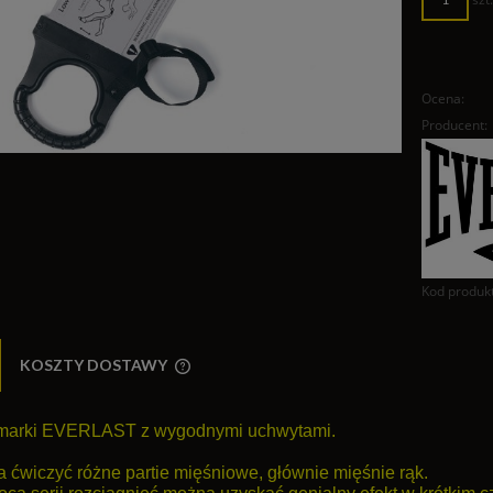
Ocena:
Producent:
Kod produk
KOSZTY DOSTAWY
CENA NIE ZAWIERA EWENTUALNYCH
marki EVERLAST z wygodnymi uchwytami.
KOSZTÓW PŁATNOŚCI
 ćwiczyć różne partie mięśniowe, głównie mięśnie rąk.