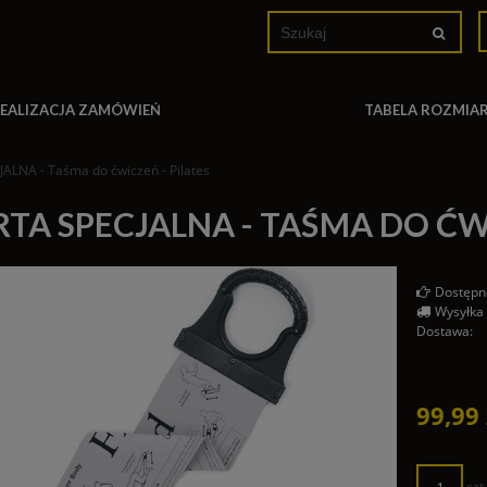
EALIZACJA ZAMÓWIEŃ
TABELA ROZMI
ALNA - Taśma do ćwiczeń - Pilates
RTA SPECJALNA - TAŚMA DO ĆWI
Dostępn
Wysyłka
Dostawa:
Cena nie
płatnośc
99,99 
szt