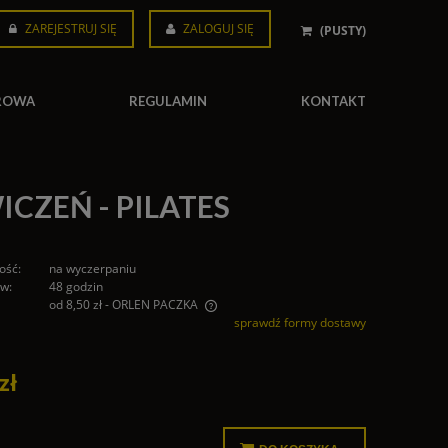
ZAREJESTRUJ SIĘ
ZALOGUJ SIĘ
(PUSTY)
AROWA
REGULAMIN
KONTAKT
CZEŃ - PILATES
ość:
na wyczerpaniu
 w:
48 godzin
od 8,50 zł
- ORLEN PACZKA
sprawdź formy dostawy
 zawiera ewentualnych kosztów
i
zł
.