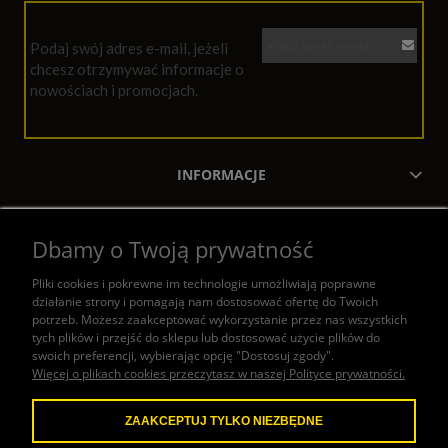
Podaj swój adres e-mail, jeżeli
chcesz otrzymywać informacje o
nowościach i promocjach.
INFORMACJE
MOJE KONTO
Dbamy o Twoją prywatność
ZAKUPY
Pliki cookies i pokrewne im technologie umożliwiają poprawne
działanie strony i pomagają nam dostosować ofertę do Twoich
POMOC
potrzeb. Możesz zaakceptować wykorzystanie przez nas wszystkich
tych plików i przejść do sklepu lub dostosować użycie plików do
swoich preferencji, wybierając opcję "Dostosuj zgody".
KONTAKT
Więcej o plikach cookies przeczytasz w naszej Polityce prywatności.
ZAAKCEPTUJ TYLKO NIEZBĘDNE
W naszym sklepie honorujemy