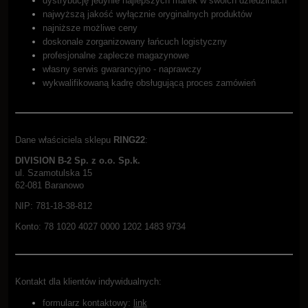
dystrybucję jedynie najlepszych marek w swoich dziedzinach
najwyższą jakość wyłącznie oryginalnych produktów
najniższe możliwe ceny
doskonale zorganizowany łańcuch logistyczny
profesjonalne zaplecze magazynowe
własny serwis gwarancyjno - naprawczy
wykwalifikowaną kadrę obsługującą proces zamówień
Dane właściciela sklepu
RING22
:
DIVISION B-2 Sp. z o.o. Sp.k.
ul. Szamotulska 15
62-081 Baranowo
NIP: 781-18-38-812
Konto: 78 1020 4027 0000 1202 1483 9734
Kontakt dla klientów indywidualnych:
formularz kontaktowy:
link