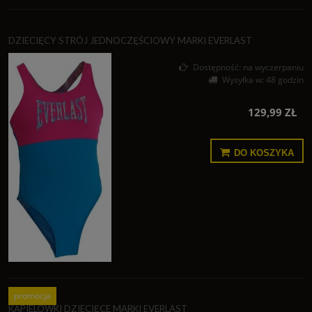
DZIECIĘCY STRÓJ JEDNOCZĘŚCIOWY MARKI EVERLAST
Dostępność:
na wyczerpaniu
Wysyłka w:
48 godzin
129,99 ZŁ
DO KOSZYKA
promocja
KĄPIELÓWKI DZIECIĘCE MARKI EVERLAST