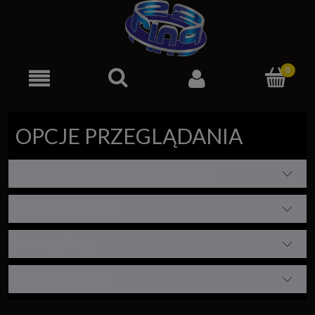
OPCJE PRZEGLĄDANIA
Kategorie: DZIECIĘCE STROJE KĄPIELOWE
Producent: (wybierz)
Cena: (wybierz)
Promocja: (wybierz)