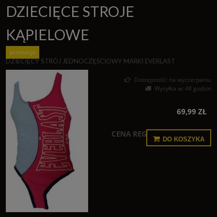
DZIECIĘCE STROJE
KĄPIELOWE
promocja
DZIECIĘCY STRÓJ JEDNOCZĘŚCIOWY MARKI EVERLAST
Dostępność:
na wyczerpaniu
Wysyłka w:
48 godzin
69,99 ZŁ
CENA REGULARNA:
159,99 ZŁ
DO KOSZYKA