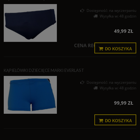
Dostępność:
na wyczerpaniu
Wysyłka w:
48 godzin
49,99 ZŁ
CENA REGULARNA:
99,99 ZŁ
DO KOSZYKA
KĄPIELÓWKI DZIECIĘCE MARKI EVERLAST
Dostępność:
na wyczerpaniu
Wysyłka w:
48 godzin
99,99 ZŁ
DO KOSZYKA