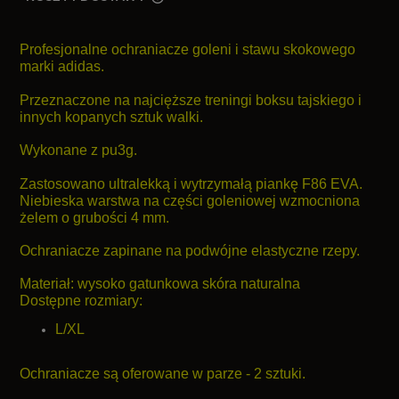
CENA NIE ZAWIERA EWENTUALNYCH KOSZTÓW
PŁATNOŚCI
Profesjonalne ochraniacze goleni i stawu skokowego
marki adidas.
Przeznaczone na najcięższe treningi boksu tajskiego i
innych kopanych sztuk walki.
Wykonane z pu3g.
Zastosowano ultralekką i wytrzymałą piankę F86 EVA.
Niebieska warstwa na części goleniowej wzmocniona
żelem o grubości 4 mm.
Ochraniacze zapinane na podwójne elastyczne rzepy.
Materiał: wysoko gatunkowa skóra naturalna
Dostępne rozmiary:
L/XL
Ochraniacze są oferowane w parze - 2 sztuki.