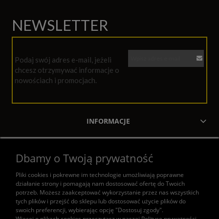
NEWSLETTER
Podaj swój adres e-mail, jeżeli
chcesz otrzymywać informacje o
nowościach i promocjach.
INFORMACJE
MOJE KONTO
Dbamy o Twoją prywatność
ZAKUPY
Pliki cookies i pokrewne im technologie umożliwiają poprawne
działanie strony i pomagają nam dostosować ofertę do Twoich
POMOC
potrzeb. Możesz zaakceptować wykorzystanie przez nas wszystkich
tych plików i przejść do sklepu lub dostosować użycie plików do
swoich preferencji, wybierając opcję "Dostosuj zgody".
KONTAKT
Więcej o plikach cookies przeczytasz w naszej Polityce prywatności.