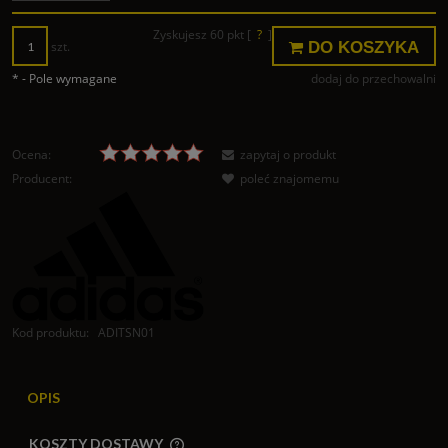
Zyskujesz
60
pkt [
?
]
DO KOSZYKA
szt.
*
- Pole wymagane
dodaj do przechowalni
Ocena:
zapytaj o produkt
Producent:
poleć znajomemu
Kod produktu:
ADITSN01
OPIS
KOSZTY DOSTAWY