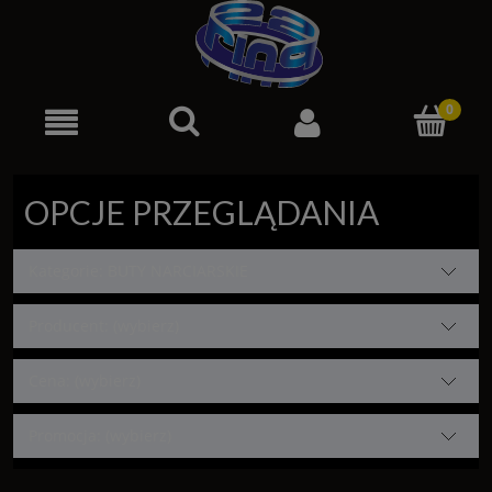
OPCJE PRZEGLĄDANIA
Kategorie: BUTY NARCIARSKIE
Producent: (wybierz)
Cena: (wybierz)
Promocja: (wybierz)