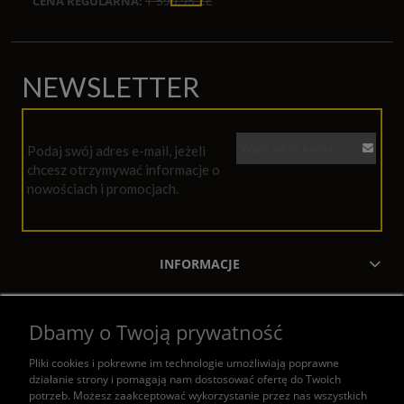
1 599,95 ZŁ
CENA REGULARNA:
NEWSLETTER
Podaj swój adres e-mail, jeżeli
chcesz otrzymywać informacje o
nowościach i promocjach.
INFORMACJE
MOJE KONTO
Dbamy o Twoją prywatność
ZAKUPY
Pliki cookies i pokrewne im technologie umożliwiają poprawne
działanie strony i pomagają nam dostosować ofertę do Twoich
POMOC
potrzeb. Możesz zaakceptować wykorzystanie przez nas wszystkich