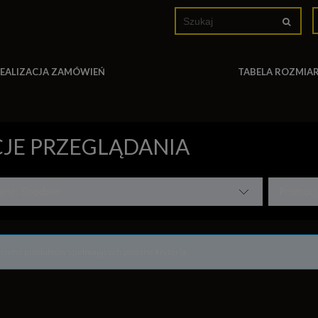
EALIZACJA ZAMÓWIEŃ
TABELA ROZMI
JE PRZEGLĄDANIA
orie: Spodnie
Promocja
eziono produktów spełniających podane kryteria.