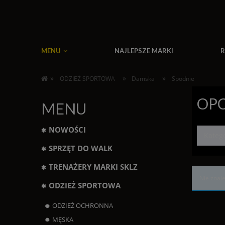
MENU
NAJLEPSZE MARKI
R
»
»
»
ODZIEŻ SPORTOWA
Damska
Spodnie
OPC
MENU
NOWOŚCI
Kateg
SPRZĘT DO WALK
TRENAŻERY MARKI SKLZ
Nie znal
ODZIEŻ SPORTOWA
ODZIEŻ OCHRONNA
MĘSKA