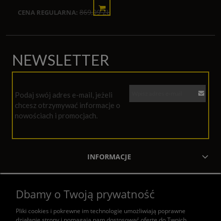
869,99 ZŁ
CENA REGULARNA:
NEWSLETTER
Podaj swój adres e-mail, jeżeli
chcesz otrzymywać informacje o
nowościach i promocjach.
INFORMACJE
MOJE KONTO
Dbamy o Twoją prywatność
ZAKUPY
Pliki cookies i pokrewne im technologie umożliwiają poprawne
działanie strony i pomagają nam dostosować ofertę do Twoich