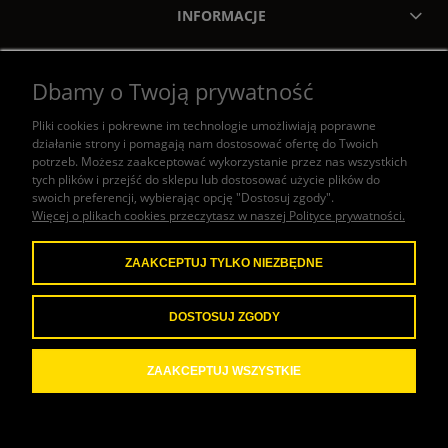
INFORMACJE
MOJE KONTO
Dbamy o Twoją prywatność
ZAKUPY
Pliki cookies i pokrewne im technologie umożliwiają poprawne
działanie strony i pomagają nam dostosować ofertę do Twoich
POMOC
potrzeb. Możesz zaakceptować wykorzystanie przez nas wszystkich
tych plików i przejść do sklepu lub dostosować użycie plików do
swoich preferencji, wybierając opcję "Dostosuj zgody".
KONTAKT
Więcej o plikach cookies przeczytasz w naszej Polityce prywatności.
ZAAKCEPTUJ TYLKO NIEZBĘDNE
W naszym sklepie honorujemy
następujące metody płatności:
DOSTOSUJ ZGODY
ZAAKCEPTUJ WSZYSTKIE