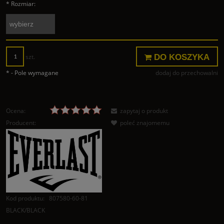
*
Rozmiar:
DO KOSZYKA
szt.
*
- Pole wymagane
dodaj do przechowalni
Ocena:
zapytaj o produkt
Producent:
poleć znajomemu
Kod produktu:
807580-60-81
BLACK/BLACK