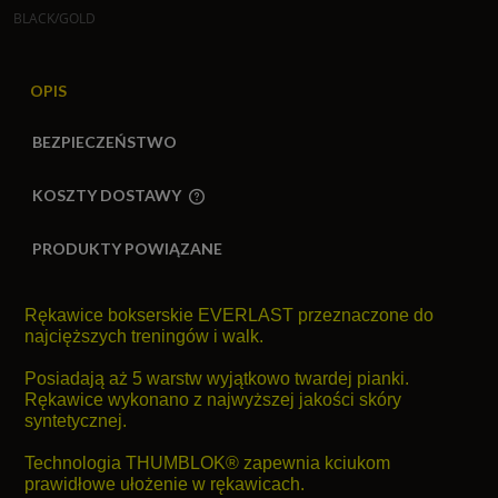
BLACK/GOLD
OPIS
BEZPIECZEŃSTWO
KOSZTY DOSTAWY
CENA NIE ZAWIERA EWENTUALNYCH KOSZTÓW
PŁATNOŚCI
PRODUKTY POWIĄZANE
Rękawice bokserskie EVERLAST przeznaczone do
najcięższych treningów i walk.
Posiadają aż 5 warstw wyjątkowo twardej pianki.
Rękawice wykonano z najwyższej jakości skóry
syntetycznej.
Technologia THUMBLOK® zapewnia kciukom
prawidłowe ułożenie w rękawicach.