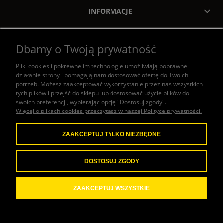
INFORMACJE
MOJE KONTO
Dbamy o Twoją prywatność
ZAKUPY
Pliki cookies i pokrewne im technologie umożliwiają poprawne
działanie strony i pomagają nam dostosować ofertę do Twoich
POMOC
potrzeb. Możesz zaakceptować wykorzystanie przez nas wszystkich
tych plików i przejść do sklepu lub dostosować użycie plików do
swoich preferencji, wybierając opcję "Dostosuj zgody".
KONTAKT
Więcej o plikach cookies przeczytasz w naszej Polityce prywatności.
ZAAKCEPTUJ TYLKO NIEZBĘDNE
W naszym sklepie honorujemy
następujące metody płatności:
DOSTOSUJ ZGODY
ZAAKCEPTUJ WSZYSTKIE