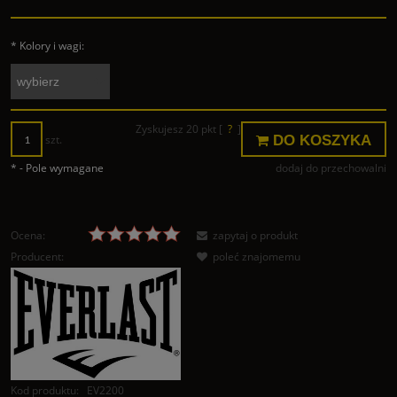
*
Kolory i wagi:
Zyskujesz
20
pkt [
?
]
DO KOSZYKA
szt.
*
- Pole wymagane
dodaj do przechowalni
Ocena:
zapytaj o produkt
Producent:
poleć znajomemu
Kod produktu:
EV2200