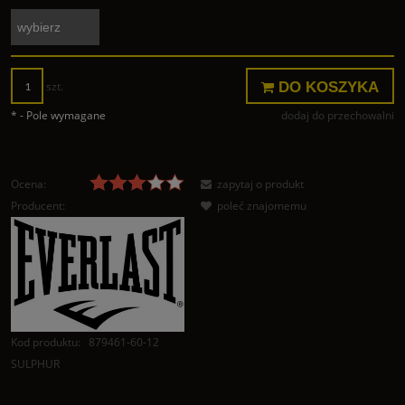
DO KOSZYKA
szt.
*
- Pole wymagane
dodaj do przechowalni
Ocena:
zapytaj o produkt
Producent:
poleć znajomemu
Kod produktu:
879461-60-12
SULPHUR