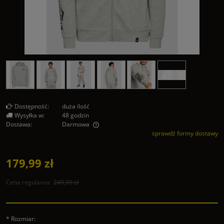
Dostępność:
duża ilość
Wysyłka w:
48 godzin
Dostawa:
Darmowa
sprawdź formy dostawy
Cena nie zawiera ewentualnych kosztów płatności
179,99 zł
Cena regularna:
249,99 zł
*
Rozmiar: