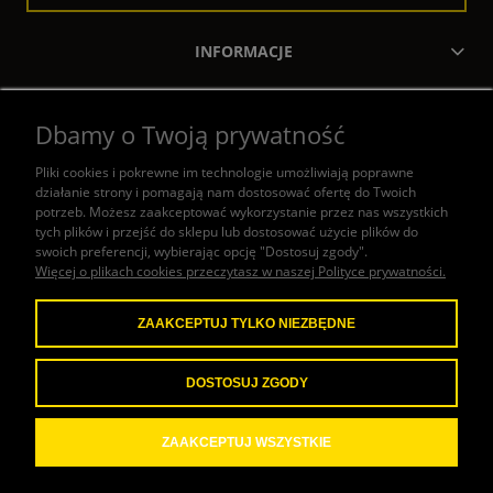
INFORMACJE
MOJE KONTO
Dbamy o Twoją prywatność
ZAKUPY
Pliki cookies i pokrewne im technologie umożliwiają poprawne
działanie strony i pomagają nam dostosować ofertę do Twoich
POMOC
potrzeb. Możesz zaakceptować wykorzystanie przez nas wszystkich
tych plików i przejść do sklepu lub dostosować użycie plików do
swoich preferencji, wybierając opcję "Dostosuj zgody".
KONTAKT
Więcej o plikach cookies przeczytasz w naszej Polityce prywatności.
ZAAKCEPTUJ TYLKO NIEZBĘDNE
W naszym sklepie honorujemy
następujące metody płatności:
DOSTOSUJ ZGODY
ZAAKCEPTUJ WSZYSTKIE